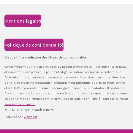
Mentions legales
Politique de confidentialité
Dispositif de médiation des litiges de consommation
Conformément aux articles du code de la consommation L611-1 et suivants et R612-1
et suivants, il est prévu que pour tout litige de nature contractuelle portant sur
l'exécution du contrat de vente et/ou la prestation de services n'ayant pu être résolu
dans le cadre d'une réclamation préalablement introduite auprès de notre service
client, le Consommateur pourra recourir gratuitement à la médiation. Il contactera
l'ANM Consommation soit par courrier en écrivant au 62 rue Tiquetonne 75002 PARIS
soit par e-mail en remplissant le formulaire de saisine en ligne à l'adresse suivante
www.anm-conso.com
.
© 2023 - 2026 coach.aurore
Propulsé par
Webador